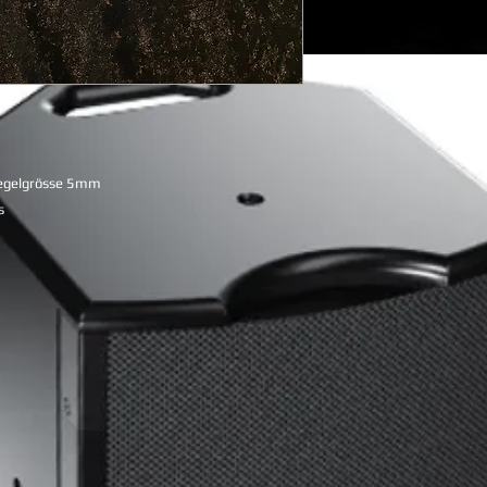
iegelgrösse 5mm
s