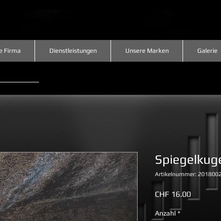
e Firma
Dienstleistungen
Unsere Marken
Galerie
Spiegelkug
Artikelnummer: 201800
Preis
CHF 16.00
Anzahl
*